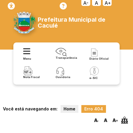
transparencia/repasses/publicacoes/resolucoes
A-
A
A+
Prefeitura Municipal de
Caculé
Transparência
Menu
Diário Oficial
Nota Fiscal
Ouvidoria
e-SIC
Você está navegando em:
Home
Erro 404