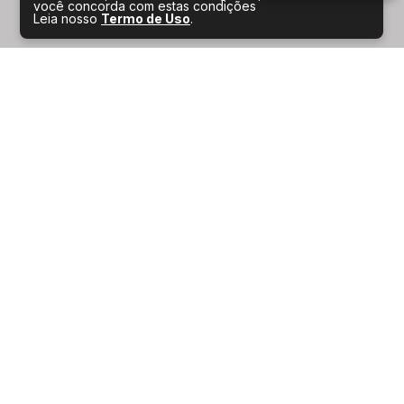
você concorda com estas condições
Leia nosso
Termo de Uso
.
Serviços por perfil
CIDADÃO
EMPRESAS
SERVIDOR
TURISMO