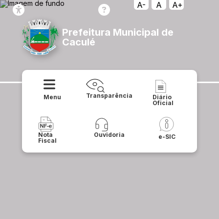
A-
A
A+
Prefeitura Municipal de
Caculé
Transparência
Menu
Diário
Oficial
Nota
Ouvidoria
e-SIC
Fiscal