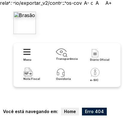
relatorio/exportar_v2/contratos-covid/json
A-
A
A+
Prefeitura Municipal de
Caculé
Transparência
Menu
Diário Oficial
Nota Fiscal
Ouvidoria
e-SIC
Você está navegando em:
Home
Erro 404