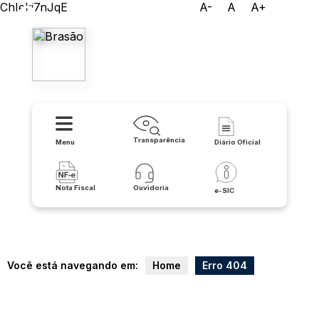
ChIekj7nJqE
A-
A
A+
Prefeitura Municipal de
Caculé
Transparência
Menu
Diário Oficial
Nota Fiscal
Ouvidoria
e-SIC
Você está navegando em:
Home
Erro 404