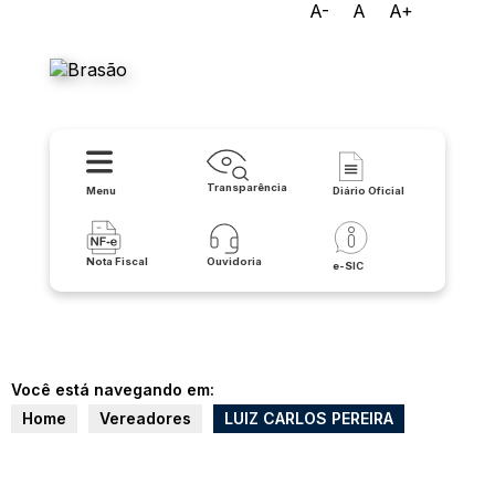
A-
A
A+
Prefeitura Municipal de
Caculé
Transparência
Menu
Diário Oficial
Nota Fiscal
Ouvidoria
e-SIC
Você está navegando em:
Home
Vereadores
LUIZ CARLOS PEREIRA