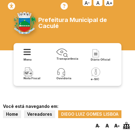
A-
A
A+
Prefeitura Municipal de
Caculé
Transparência
Menu
Diário Oficial
Nota Fiscal
Ouvidoria
e-SIC
Você está navegando em:
Home
Vereadores
DIEGO LUIZ GOMES LISBOA