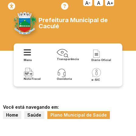
A-
A
A+
Prefeitura Municipal de
Caculé
Transparência
Menu
Diário Oficial
Nota Fiscal
Ouvidoria
e-SIC
Você está navegando em:
Home
Saúde
Plano Municipal de Saúde