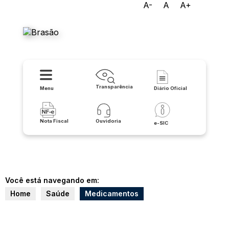
A-
A
A+
Prefeitura Municipal de
Caculé
Transparência
Menu
Diário Oficial
Nota Fiscal
Ouvidoria
e-SIC
Você está navegando em:
Home
Saúde
Medicamentos