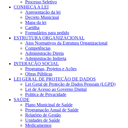
Processo Seletivo
CONHEÇA A LEI
Apresentação da lei
Decreto Municipal
Mapa da lei
Cartilha
Formulários para pedido
ESTRUTURA ORGANIZACIONAL
Atos Normativos da Estrutura Organizacional
Competências
Administração Direta
Administração Indireta
INTERAÇÃO SOCIAL
Programas, Projetos e Ações
Obras Públicas
LEI GERAL DE PROTEÇÃO DE DADOS
Lei Geral de Proteção de Dados Pessoais (LGPD)
Lei de Acesso ao Governo Digital
Politica de Privacidade
SAÚDE
Plano Municipal de Saúde
Programação Anual de Saúde
Relatório de Gestão
Unidades de Saúde
Medicamentos