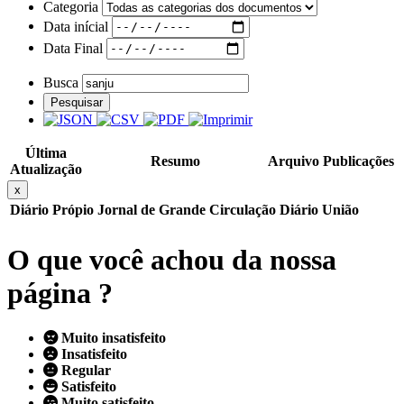
Categoria
Data inícial
Data Final
Busca
Pesquisar
Última
Resumo
Arquivo
Publicações
Atualização
x
Diário Própio
Jornal de Grande Circulação
Diário União
O que você achou da nossa
página ?
Muito insatisfeito
Insatisfeito
Regular
Satisfeito
Muito satisfeito