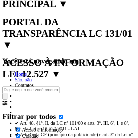
PRINCIPAL
▼
PORTAL DA
TRANSPARÊNCIA LC 131/01
▼
Você está navegando em:
ACESSO À INFORMAÇÃO
LEI 12.527
▼
Home
São joão
Contratos
Filtrar por todos
✔ Art. 48, §1º, II, da LC nº 101/00 e arts. 3º, III, 6º, I, e 8º,
§2º, da Lei nº 12.527/2011 - LAI
Acesso à Informação
✔ Art. 37 da CF (princípio da publicidade) e art. 3º da Lei nº
Cidadão