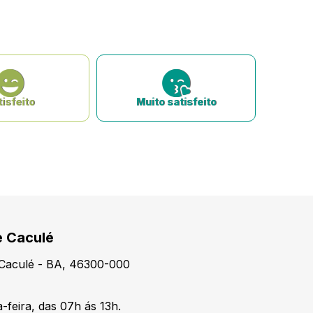
isfeito
Muito satisfeito
e Caculé
, Caculé - BA, 46300-000
-feira, das 07h ás 13h.