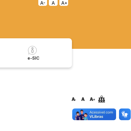
A-
A
A+
a
e-SIC