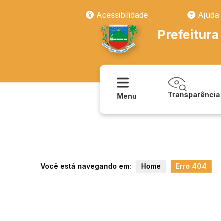
transparencia/repasses/publicacoes/leis
Acessibilidade
Ajuda
Prefeitura
Transparência
Menu
Você está navegando em:
Home
Erro 404