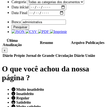
Categoria
Data inícial
Data Final
Busca
Pesquisar
Última
Resumo
Arquivo
Publicações
Atualização
x
Diário Própio
Jornal de Grande Circulação
Diário União
O que você achou da nossa
página ?
Muito insatisfeito
Insatisfeito
Regular
Satisfeito
Muito satisfeito