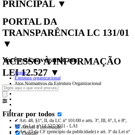
PRINCIPAL
▼
PORTAL DA
TRANSPARÊNCIA LC 131/01
▼
Você está navegando em:
ACESSO À INFORMAÇÃO
LEI 12.527
▼
Home
Estrutura organizacional
Atos Normativos da Estrutura Organizacional
Filtrar por todos
✔ Art. 48, §1º, II, da LC nº 101/00 e arts. 3º, III, 6º, I, e 8º,
§2º, da Lei nº 12.527/2011 - LAI
Acesso à Informação
✔ Art. 37 da CF (princípio da publicidade) e art. 3º da Lei nº
Cidadão