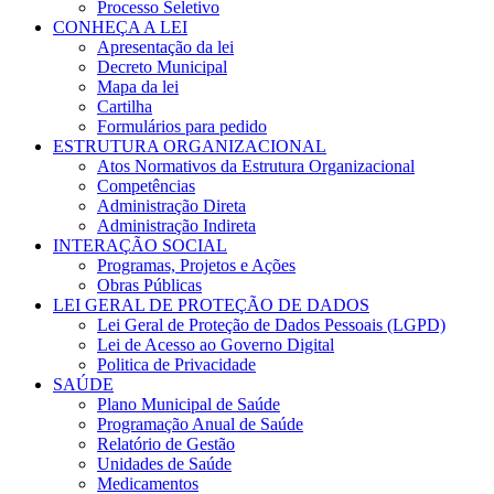
Processo Seletivo
CONHEÇA A LEI
Apresentação da lei
Decreto Municipal
Mapa da lei
Cartilha
Formulários para pedido
ESTRUTURA ORGANIZACIONAL
Atos Normativos da Estrutura Organizacional
Competências
Administração Direta
Administração Indireta
INTERAÇÃO SOCIAL
Programas, Projetos e Ações
Obras Públicas
LEI GERAL DE PROTEÇÃO DE DADOS
Lei Geral de Proteção de Dados Pessoais (LGPD)
Lei de Acesso ao Governo Digital
Politica de Privacidade
SAÚDE
Plano Municipal de Saúde
Programação Anual de Saúde
Relatório de Gestão
Unidades de Saúde
Medicamentos