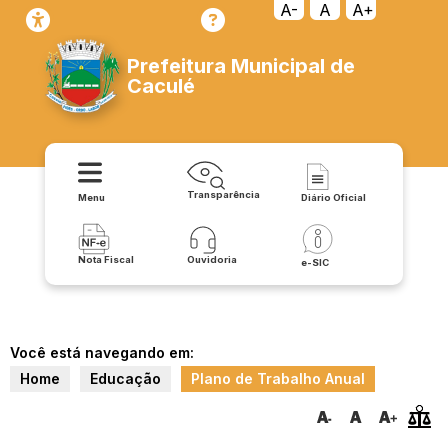
A-
A
A+
Prefeitura Municipal de
Caculé
Transparência
Menu
Diário Oficial
Nota Fiscal
Ouvidoria
e-SIC
Você está navegando em:
Home
Educação
Plano de Trabalho Anual