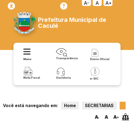
A-
A
A+
Prefeitura Municipal de
Caculé
Transparência
Menu
Diário Oficial
Nota Fiscal
Ouvidoria
e-SIC
Você está navegando em:
Home
SECRETARIAS