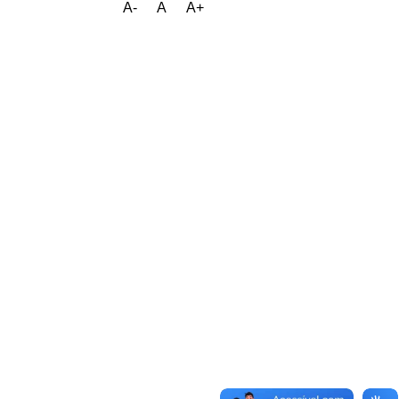
A-
A
A+