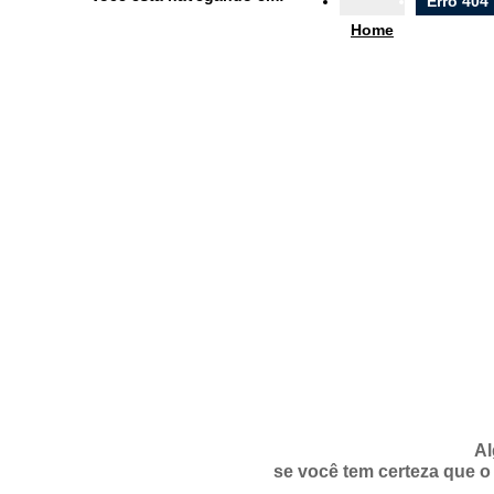
Erro 404
Ouvidoria
Home
e-SIC
Filtrar por todos
Acesso à Informação
Cidadão
Empresas
Fotos
Notícias
Secretarias
Servidor
Transparência
Turistas
Videos
Áudios
Al
se você tem certeza que o 
Fale conosco