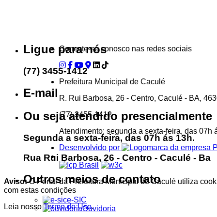
...Ou se preferir
Ligue para nós
Conecte-se conosco nas redes sociais
(77) 3455-1412
Prefeitura Municipal de Caculé
E-mail
R. Rui Barbosa, 26 - Centro, Caculé - BA, 46
Ou seja atendido presencialmente
(77) 3455-1412
Atendimento: segunda a sexta-feira, das 07h 
Segunda a sexta-feira, das 07h ás 13h.
Desenvolvido por
Rua Rui Barbosa, 26 - Centro - Caculé - Ba
Outros meios de contato
Aviso:
O Portal da Prefeitura Municipal de Caculé utiliza co
com estas condições
e-SIC
Leia nosso
Termo de Uso
.
Ouvidoria