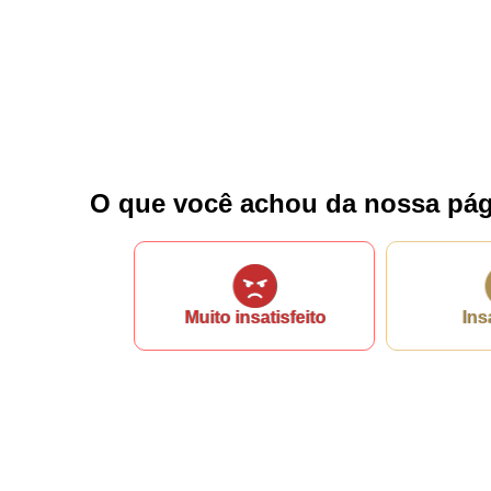
Fale conosco
Nome*
Telefone 1*
Telefone 2
E-mail*
O que você achou da nossa pág
Cidade/Estado
Assunto*
Muito insatisfeito
Ins
Mensagem*
*Campos obrigatórios
Ao iniciar um contato, você concorda com a
Política de 