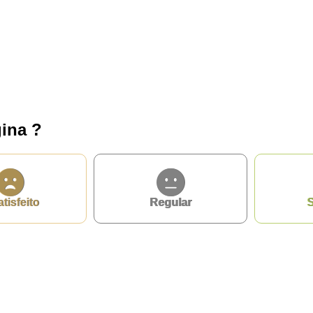
ina ?
atisfeito
Regular
S
privacidade