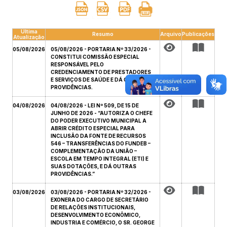
Última
Resumo
Arquivo
Publicações
Atualização
05/08/2026
05/08/2026 - PORTARIA Nº 33/2026 -
CONSTITUI COMISSÃO ESPECIAL
RESPONSÁVEL PELO
CREDENCIAMENTO DE PRESTADORES
E SERVIÇOS DE SAÚDE E DÁ OUTRAS
PROVIDÊNCIAS.
04/08/2026
04/08/2026 - LEI Nº 509, DE 15 DE
JUNHO DE 2026 - “AUTORIZA O CHEFE
DO PODER EXECUTIVO MUNICIPAL A
ABRIR CRÉDITO ESPECIAL PARA
INCLUSÃO DA FONTE DE RECURSOS
546 – TRANSFERÊNCIAS DO FUNDEB –
COMPLEMENTAÇÃO DA UNIÃO –
ESCOLA EM TEMPO INTEGRAL (ETI) E
SUAS DOTAÇÕES, E DÁ OUTRAS
PROVIDÊNCIAS.”
03/08/2026
03/08/2026 - PORTARIA Nº 32/2026 -
EXONERA DO CARGO DE SECRETÁRIO
DE RELAÇÕES INSTITUCIONAIS,
DESENVOLVIMENTO ECONÔMICO,
INDUSTRIA E COMÉRCIO, O SR. GEORGE