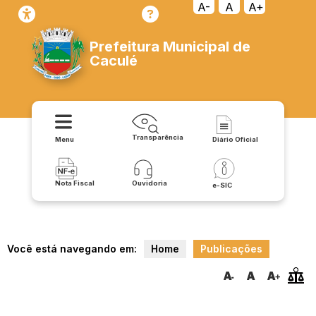
A-
A
A+
Prefeitura Municipal de
Caculé
Transparência
Menu
Diário Oficial
Nota Fiscal
Ouvidoria
e-SIC
Você está navegando em:
Home
Publicações