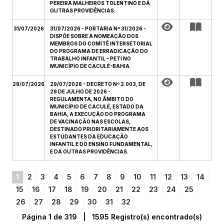
PEREIRA MALHEIROS TOLENTINO E DÁ
OUTRAS PROVIDÊNCIAS.
31/07/2026
31/07/2026 - PORTARIA Nº 31/2026 -
DISPÕE SOBRE A NOMEAÇÃO DOS
MEMBROS DO COMITÊ INTERSETORIAL
DO PROGRAMA DE ERRADICAÇÃO DO
TRABALHO INFANTIL – PETI NO
MUNICÍPIO DE CACULÉ-BAHIA.
29/07/2026
29/07/2026 - DECRETO Nº 2.003, DE
29 DE JULHO DE 2026 -
REGULAMENTA, NO ÂMBITO DO
MUNICÍPIO DE CACULÉ, ESTADO DA
BAHIA, A EXECUÇÃO DO PROGRAMA
DE VACINAÇÃO NAS ESCOLAS,
DESTINADO PRIORITARIAMENTE AOS
ESTUDANTES DA EDUCAÇÃO
INFANTIL E DO ENSINO FUNDAMENTAL,
E DÁ OUTRAS PROVIDÊNCIAS.
1
2
3
4
5
6
7
8
9
10
11
12
13
14
15
16
17
18
19
20
21
22
23
24
25
26
27
28
29
30
31
32
Página 1 de 319 | 1595 Registro(s) encontrado(s)