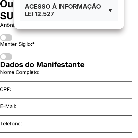
Ouvidoria - Registrar
ACESSO À INFORMAÇÃO
▼
SUGESTÃO
LEI 12.527
Anônimo:
*
Manter Sigilo:
*
Dados do Manifestante
Nome Completo:
CPF:
E-Mail
:
Telefone: