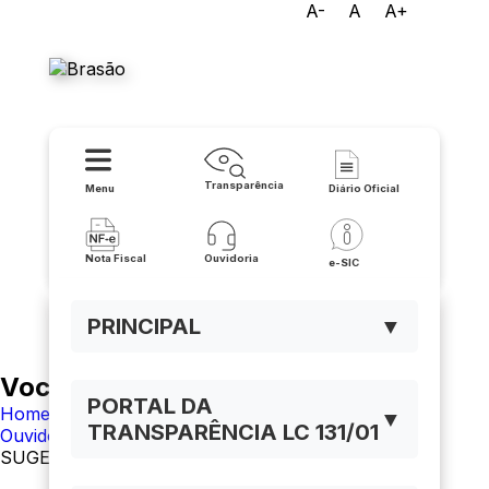
A-
A
A+
Prefeitura Municipal de
Caculé
Transparência
Menu
Diário Oficial
Nota Fiscal
Ouvidoria
e-SIC
PRINCIPAL
▼
Você está navegando em:
PORTAL DA
Home
▼
TRANSPARÊNCIA LC 131/01
Ouvidoria
SUGESTÃO