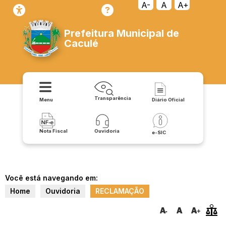
A-
A
A+
Prefeitura Municipal de
Caculé
Transparência
Menu
Diário Oficial
Nota Fiscal
Ouvidoria
e-SIC
Você está navegando em:
Home
Ouvidoria
RECLAMAÇÃO