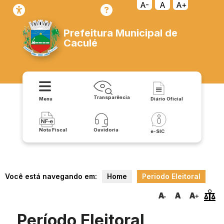
A-
A
A+
Prefeitura Municipal de
Caculé
Transparência
Menu
Diário Oficial
Nota Fiscal
Ouvidoria
e-SIC
Você está navegando em:
Home
Periodo Eleitoral
Período Eleitoral