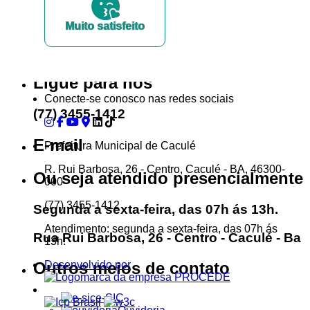
Muito satisfeito
...Ou se preferir
Ligue para nós
Conecte-se conosco nas redes sociais
(77) 3455-1412
E-mail
Prefeitura Municipal de Caculé
R. Rui Barbosa, 26 - Centro, Caculé - BA, 46300-
Ou seja atendido presencialmente
000
(77) 3455-1412
Segunda a sexta-feira, das 07h ás 13h.
Atendimento: segunda a sexta-feira, das 07h ás
Rua Rui Barbosa, 26 - Centro - Caculé - Ba
13h.
Desenvolvido por
Outros meios de contato
e-SIC