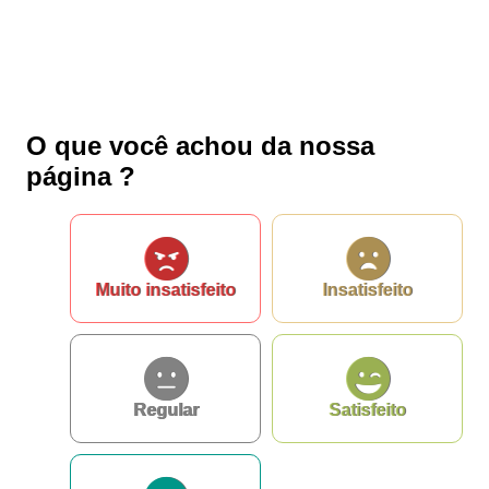
Fale conosco
Nome*
Telefone 1*
O que você achou da nossa
Telefone 2
página ?
E-mail*
Cidade/Estado
Assunto*
Muito insatisfeito
Insatisfeito
Mensagem*
*Campos obrigatórios
Ao iniciar um contato, você concorda com a
Política de
privacidade
Regular
Satisfeito