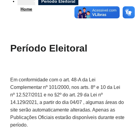
Ouvidoria
Periodo Eleitoral
Home
e-SIC
Período Eleitoral
Filtrar por todos
Acesso à Informação
Cidadão
Empresas
Fotos
Em conformidade com o art. 48-A da Lei
Notícias
Complementar nº 101/2000, nos arts. 8º e 10 da Lei
Secretarias
nº 12.527/2011 e no §2º do art. 29 da Lei nº
Servidor
14.129/2021, a partir do dia 04/07 , algumas áreas do
Transparência
Turistas
site serão automaticamente alteradas. Apenas as
Videos
Publicações Oficiais estarão disponíveis durante este
Áudios
período.
Fale conosco