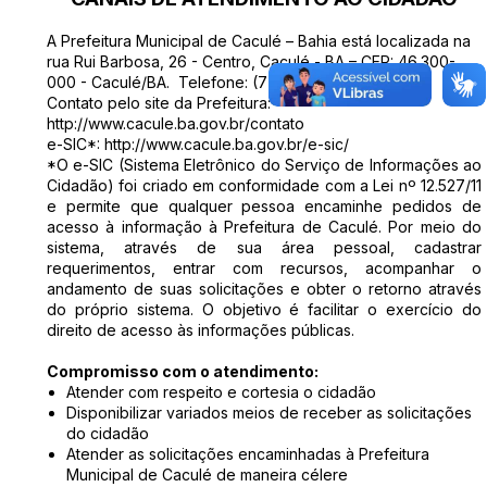
A Prefeitura Municipal de Caculé – Bahia está localizada na
rua Rui Barbosa, 26 - Centro, Caculé - BA – CEP: 46.300-
000 - Caculé/BA. Telefone: (77) 3455-1412
Contato pelo site da Prefeitura:
http://www.cacule.ba.gov.br/contato
e-SIC*: http://www.cacule.ba.gov.br/e-sic/
*O e-SIC (Sistema Eletrônico do Serviço de Informações ao
Cidadão) foi criado em conformidade com a Lei nº 12.527/11
e permite que qualquer pessoa encaminhe pedidos de
acesso à informação à Prefeitura de Caculé. Por meio do
sistema, através de sua área pessoal, cadastrar
requerimentos, entrar com recursos, acompanhar o
andamento de suas solicitações e obter o retorno através
do próprio sistema. O objetivo é facilitar o exercício do
direito de acesso às informações públicas.
Compromisso com o atendimento:
Atender com respeito e cortesia o cidadão
Disponibilizar variados meios de receber as solicitações
do cidadão
Atender as solicitações encaminhadas à Prefeitura
Municipal de Caculé de maneira célere