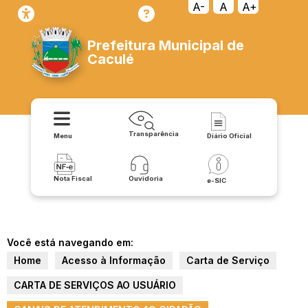
A-
A
A+
Prefeitura Municipal de
Caculé
Transparência
Menu
Diário Oficial
Nota Fiscal
Ouvidoria
e-SIC
Você está navegando em:
Home
Acesso à Informação
Carta de Serviço
CARTA DE SERVIÇOS AO USUÁRIO