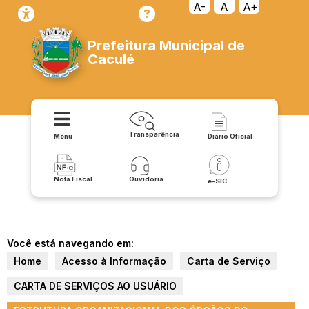
A-
A
A+
Prefeitura Municipal de
Caculé
Transparência
Menu
Diário Oficial
Nota Fiscal
Ouvidoria
e-SIC
Você está navegando em:
Home
Acesso à Informação
Carta de Serviço
CARTA DE SERVIÇOS AO USUÁRIO