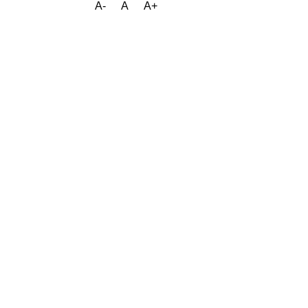
A-
A
A+