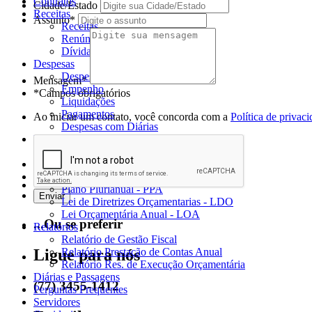
Contratos
Cidade/Estado
Receitas
Assunto*
Receitas
Renúncia de Receitas
Dívida Ativa
Despesas
Despesas
Mensagem*
Empenho
*Campos obrigatórios
Liquidações
Pagamentos
Ao iniciar um contato, você concorda com a
Política de privac
Despesas com Diárias
Repasses
Convênios Recebidos
Programas e Projetos
Instrumentos de Planejamento
Plano Plurianual - PPA
Lei de Diretrizes Orçamentarias - LDO
Lei Orçamentária Anual - LOA
...Ou se preferir
Relatórios
Relatório de Gestão Fiscal
Relatório Prestação de Contas Anual
Ligue para nós
Relatório Res. de Execução Orçamentária
Diárias e Passagens
(77) 3455-1412
Perguntas Frequentes
Servidores