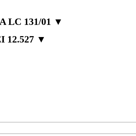
 LC 131/01
▼
 12.527
▼