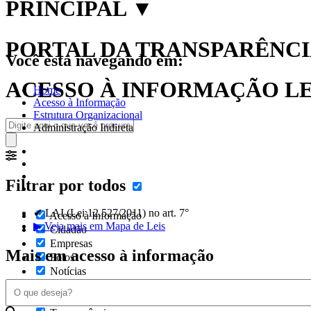
PRINCIPAL
▼
PORTAL DA TRANSPARÊNCIA
Você está navegando em:
ACESSO À INFORMAÇÃO LEI
Home
Acesso à Informação
Estrutura Organizacional
Administração Indireta
Filtrar por todos
✔ LAI (Lei 12.527/2011) no art. 7°
Acesso à Informação
▶ Veja mais em Mapa de Leis
Cidadão
Empresas
Mais em acesso à informação
Fotos
Notícias
Secretarias
Servidor