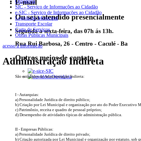
E-mail
Ouvidoria
SIC - Serviço de Informações ao Cidadão
e-SIC - Serviço de Informações ao Cidadão
Ou seja atendido presencialmente
Legislação Municipal
Transporte Escolar
Carta de Serviços
Segunda a sexta-feira, das 07h ás 13h.
Obras Públicas Municipais
Rua Rui Barbosa, 26 - Centro - Caculé - Ba
acesso à informação
Outros meios de contato
Administração Indireta
e-SIC
São entidades de Administração Indireta:
Ouvidoria
I - Autarquias:
a) Personalidade Jurídica de direito público;
b) Criação por Lei Municipal e organização por ato do Poder Executivo 
c) Patrimônio, receita e quadro de pessoal próprios;
d) Desempenho de atividades típicas de administração pública.
II - Empresas Públicas:
a) Personalidade Jurídica de direito privado;
b) Criação autorizada por Lei Municipal e organização por estatuto, sob q