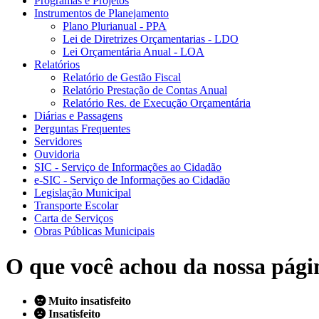
Programas e Projetos
Instrumentos de Planejamento
Plano Plurianual - PPA
Lei de Diretrizes Orçamentarias - LDO
Lei Orçamentária Anual - LOA
Relatórios
Relatório de Gestão Fiscal
Relatório Prestação de Contas Anual
Relatório Res. de Execução Orçamentária
Diárias e Passagens
Perguntas Frequentes
Servidores
Ouvidoria
SIC - Serviço de Informações ao Cidadão
e-SIC - Serviço de Informações ao Cidadão
Legislação Municipal
Transporte Escolar
Carta de Serviços
Obras Públicas Municipais
O que você achou da nossa pági
Muito insatisfeito
Insatisfeito