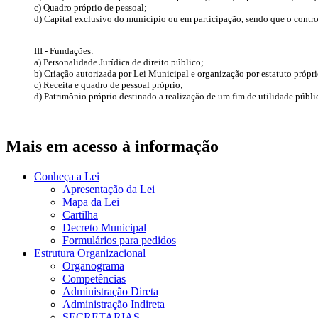
c) Quadro próprio de pessoal;
d) Capital exclusivo do município ou em participação, sendo que o contr
III - Fundações:
a) Personalidade Jurídica de direito público;
b) Criação autorizada por Lei Municipal e organização por estatuto própri
c) Receita e quadro de pessoal próprio;
d) Patrimônio próprio destinado a realização de um fim de utilidade públic
Mais em acesso à informação
Conheça a Lei
Apresentação da Lei
Mapa da Lei
Cartilha
Decreto Municipal
Formulários para pedidos
Estrutura Organizacional
Organograma
Competências
Administração Direta
Administração Indireta
SECRETARIAS